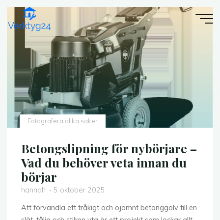
Skip
to
content
Fotografera olika saker
Betongslipning för nybörjare –
Vad du behöver veta innan du
börjar
hannah
5 oktober 2025
Att förvandla ett tråkigt och ojämnt betonggolv till en