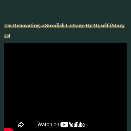
I’m Renovating a Swedish Cottage By Myself (Story
55)