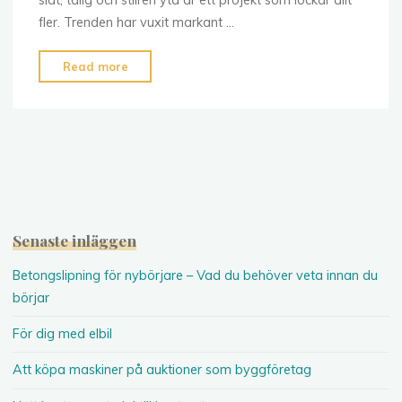
slät, tålig och stilren yta är ett projekt som lockar allt
fler. Trenden har vuxit markant …
"Betongslipning
Read more
för
nybörjare
–
Vad
du
behöver
veta
Senaste inläggen
innan
du
Betongslipning för nybörjare – Vad du behöver veta innan du
börjar"
börjar
För dig med elbil
Att köpa maskiner på auktioner som byggföretag